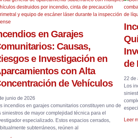
Inc
ncendios en Garajes
Quí
omunitarios: Causas,
Inv
iesgos e Investigación en
de 
parcamientos con Alta
22 de 
oncentración de Vehículos
Los in
sinies
de junio de 2026
comple
s incendios en garajes comunitarios constituyen uno de
espec
s siniestros de mayor complejidad técnica para el
Leer 
vestigador especializado. Estos espacios cerrados,
bitualmente subterráneos, reúnen al