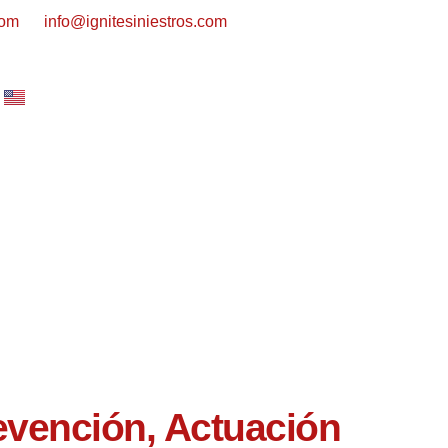
com
info@ignitesiniestros.com
evención, Actuación